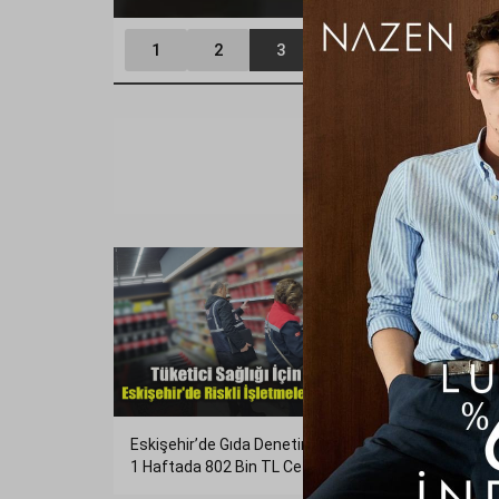
1
2
3
4
5
6
Eskişehir’de Gıda Denetimi Bilançosu:
Eskişe
1 Haftada 802 Bin TL Ceza!
Atıcıl
Yetişt