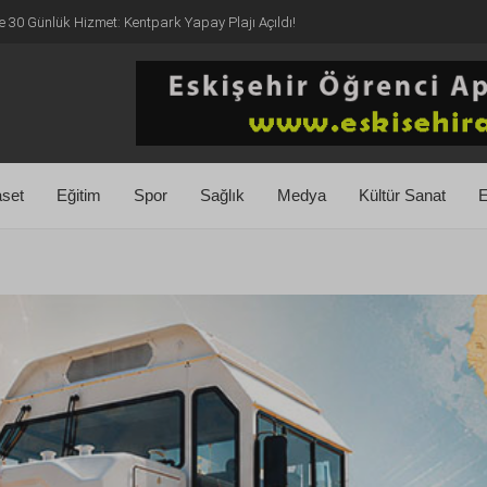
e 30 Günlük Hizmet: Kentpark Yapay Plajı Açıldı!
aset
Eğitim
Spor
Sağlık
Medya
Kültür Sanat
E