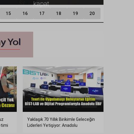
kapat
15
16
17
18
19
20
uz
Yaklaşık 70 Yıllık Birikimle Geleceğin
etimi
Liderleri Yetişiyor: Anadolu
Üniversitesi İİBF