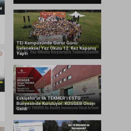
TEI Kampüsünde Gurur Günü:
Geleneksel Yaz Okulu 12. Kez Kapanış
Yaptı
Eskişehir’in İlk TEKMER’i ESTÜ
Bünyesinde Kuruluyor: KOSGEB Onayı
Geldi