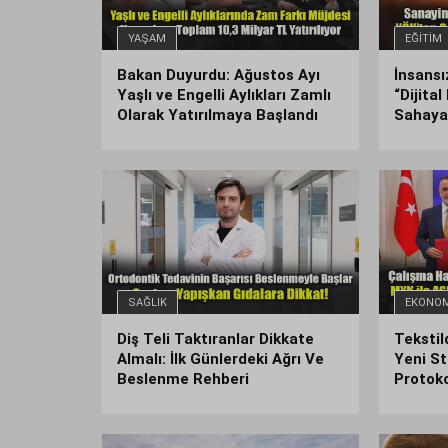
YAŞAM
EĞITIM
Bakan Duyurdu: Ağustos Ayı
İnsansı
Yaşlı ve Engelli Aylıkları Zamlı
“Dijita
Olarak Yatırılmaya Başlandı
Sahaya 
SAĞLIK
EKONOM
Diş Teli Taktıranlar Dikkate
Tekstil
Almalı: İlk Günlerdeki Ağrı Ve
Yeni S
Beslenme Rehberi
Protoko