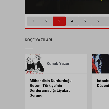
1
2
3
4
5
6
KÖŞE YAZILARI
VEN
Konuk
Yazar
DE VAR,
Mühendisin Durdurduğu
İstanb
Beton, Türkiye’nin
Düzeni
Durduramadığı Liyakat
Sorunu