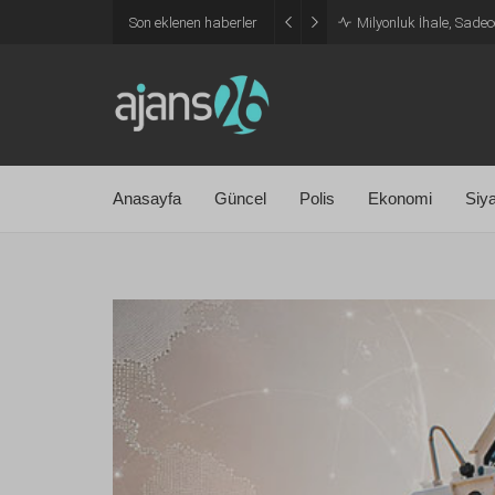
Son eklenen haberler
Milyonluk İhale, Sadec
Anasayfa
Güncel
Polis
Ekonomi
Siy