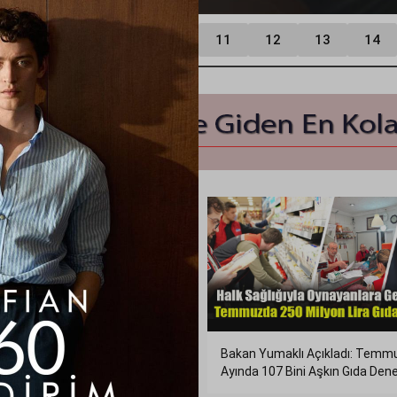
7
8
9
10
11
12
13
14
hir’de Hedef Tam İsabet:
Bakan Yumaklı Açıkladı: Temm
ık Branşı Olimpik Sporcular
Ayında 107 Bini Aşkın Gıda Den
iriyor
Yapıldı