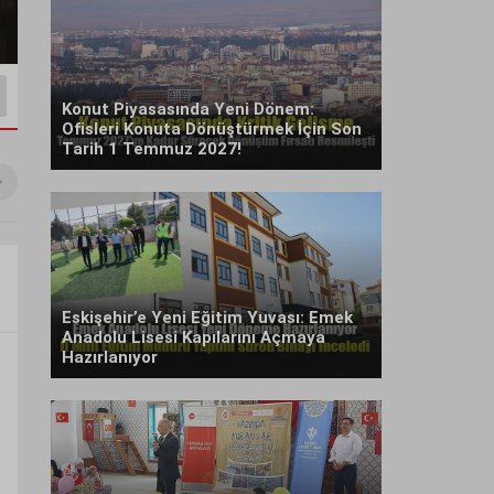
Konut Piyasasında Yeni Dönem:
Ofisleri Konuta Dönüştürmek İçin Son
Tarih 1 Temmuz 2027!
Özgür
TIKIZ
Sezg
Eskişehir’e Yeni Eğitim Yuvası: Emek
Anadolu Lisesi Kapılarını Açmaya
Hazırlanıyor
Şehir Merkezinde Tepinmeyi
“ Fetö provoka
Bırakın Artık