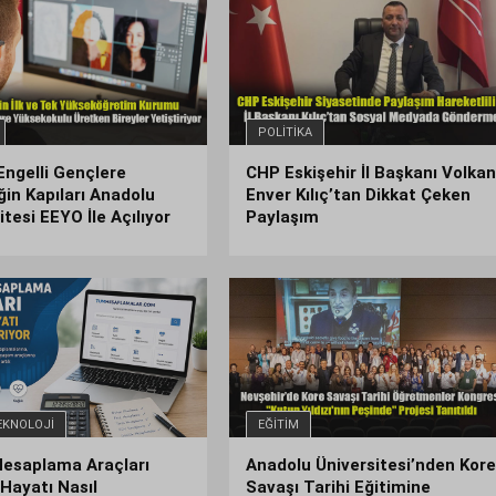
POLITIKA
Engelli Gençlere
CHP Eskişehir İl Başkanı Volka
in Kapıları Anadolu
Enver Kılıç’tan Dikkat Çeken
itesi EEYO İle Açılıyor
Paylaşım
MHP’den Köprübaşı’nda
EKNOLOJI
EĞITIM
ehir İl Başkanı
Şantiye Alanına Tepki:
ver Kılıç’tan
"Kaldırım Vatandaşın, Yo
 Hesaplama Araçları
Anadolu Üniversitesi’nden Kor
eken Paylaşım
Araçlarındır"
Hayatı Nasıl
Savaşı Tarihi Eğitimine