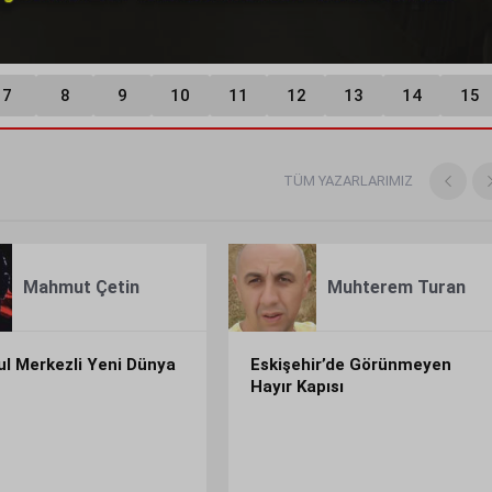
7
8
9
10
11
12
13
14
15
TÜM YAZARLARIMIZ
Mahmut
Çetin
Muhterem
Turan
ul Merkezli Yeni Dünya
Eskişehir’de Görünmeyen
Hayır Kapısı