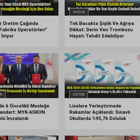
SAĞLIK
z Üretim Çağında
Tek Bacakta Şişlik Ve Ağrıya
l Fabrika Operatörleri”
Dikkat: Derin Ven Trombozu
İniyor
Hayatı Tehdit Edebiliyor
I
EĞITIM
de 6 Öncelikli Mesleğe
Liselere Yerleştirmede
tandart: MYK-ASKON
Rakamlar Açıklandı: Sınavlı
lü İmzalandı
Okullarda %95,76 Doluluk