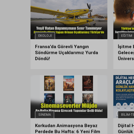
EKOLOJI
EĞITIM
Fransa’da Görevli Yangın
İşitme 
Söndürme Uçaklarımız Yurda
Geleceğ
Döndü!
Ünivers
MHP Eskişehir İl
SINEMA
BILIM-T
Başkanlığında Yoğun
CHP Eskiş
’a
Trafik: Katılımlar ve
Volkan En
Korkudan Animasyona Beyaz
Dijital
Üyelikler Artıyor
Dikkat Ç
Perdede Bu Hafta: 6 Yeni Film
Günlük 