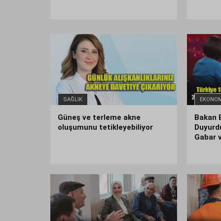
SAĞLIK
EKONOM
Güneş ve terleme akne
Bakan 
oluşumunu tetikleyebiliyor
Duyurdu
Gabar 