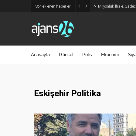
Son eklenen haberler
Milyonluk İhale, Sadec
Anasayfa
Güncel
Polis
Ekonomi
Siy
Eskişehir Politika