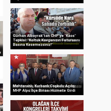
Gürhan Albayrak’tan CHP’ye "Kaos"
Tepkisi: "Koltuk Kavganızın Faturasını
Basına Kesemezsiniz!"
Mehteranlı, Kurbanlı Coşkulu Açılış:
MHP Alpu İlçe Binası Hizmete Girdi