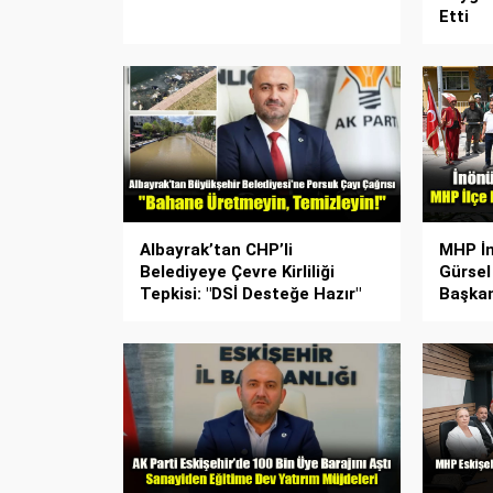
Etti
Albayrak’tan CHP’li
MHP İn
Belediyeye Çevre Kirliliği
Gürsel
Tepkisi: "DSİ Desteğe Hazır"
Başkan