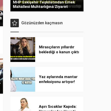
MHP Eskişehir Teşkilatından Emek
Mahallesi Muhtarlığına Ziyaret
Gözünüzden kaçmasın
Mirasçıların yıllardır
beklediği o kanun çıktı
Yaz aylarında mantar
enfeksiyonu artıyor!
Dikkat! Kolay
bulaşıyor, hızla
yayılıyor!
Aşırı Sıcaklar Kapıda: