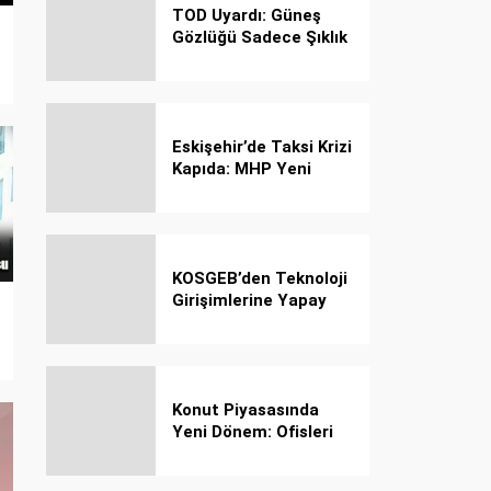
TOD Uyardı: Güneş
Gözlüğü Sadece Şıklık
Değil, Göz İçin Kalkan!
Eskişehir’de Taksi Krizi
Kapıda: MHP Yeni
Plaka Planına Karşı
Çözüm Önerdi
KOSGEB’den Teknoloji
Girişimlerine Yapay
Zekâ Kredi Programı
Konut Piyasasında
Yeni Dönem: Ofisleri
Konuta Dönüştürmek
İçin Son Tarih 1