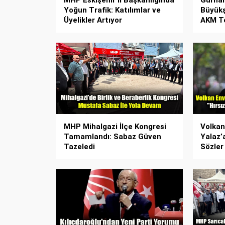
MHP Eskişehir İl Başkanlığında
Gürhan
Yoğun Trafik: Katılımlar ve
Büyükş
Üyelikler Artıyor
AKM Te
MHP Mihalgazi İlçe Kongresi
Volkan
Tamamlandı: Sabaz Güven
Yalaz’
Tazeledi
Sözler