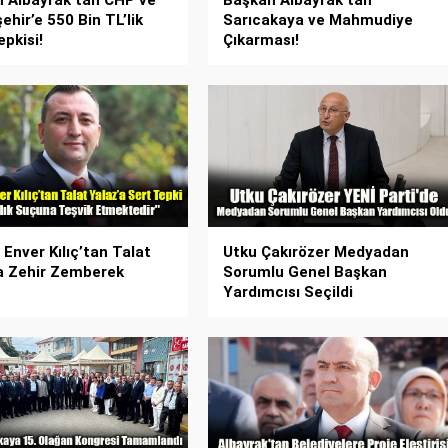
 Albayrak’tan CHP ve
Başkan Albayrak’tan
ehir’e 550 Bin TL’lik
Sarıcakaya ve Mahmudiye
pkisi!
Çıkarması!
 Enver Kılıç’tan Talat
Utku Çakırözer Medyadan
a Zehir Zemberek
Sorumlu Genel Başkan
Yardımcısı Seçildi