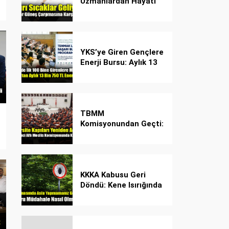
Uzmanlardan Hayati
Güneş Çarpması
Uyarısı!
YKS’ye Giren Gençlere
Enerji Bursu: Aylık 13
Bin 750 TL Başarı
Desteği!
TBMM
Komisyonundan Geçti:
İşte Madde Madde
Yeni Öğrenci Affı
Rehberi
KKKA Kabusu Geri
Döndü: Kene Isırığında
İlk Müdahale Hayat
Kurtarıyor!