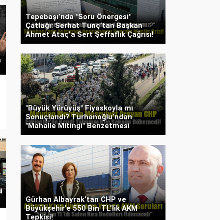
Tepebaşı’nda "Soru Önergesi"
Çatlağı: Serhat Tunç’tan Başkan
Ahmet Ataç’a Sert Şeffaflık Çağrısı!
"Büyük Yürüyüş" Fiyaskoyla mı
Sonuçlandı? Turhanoğlu’ndan
"Mahalle Mitingi" Benzetmesi
Gürhan Albayrak’tan CHP ve
Büyükşehir’e 550 Bin TL’lik AKM
Tepkisi!