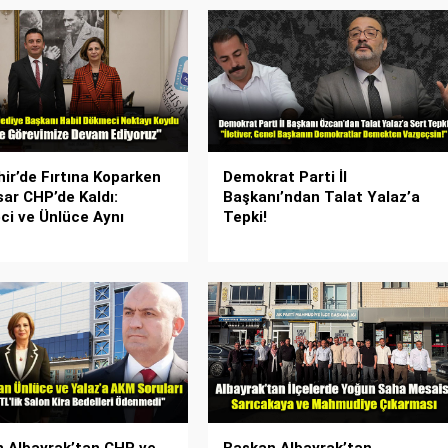
hir’de Fırtına Koparken
Demokrat Parti İl
sar CHP’de Kaldı:
Başkanı’ndan Talat Yalaz’a
i ve Ünlüce Aynı
Tepki!