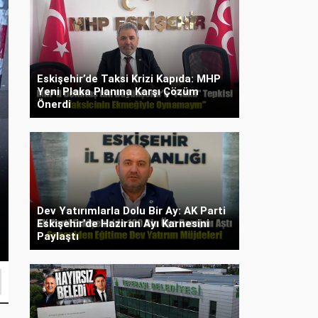
Eskişehir’de Taksi Krizi Kapıda: MHP
Yeni Plaka Planına Karşı Çözüm
Önerdi
İYİ Partili Ulucan’dan
Dev Yatırımlarla Dolu Bir Ay: AK Parti
Eskişehir’de Haziran Ayı Karnesini
Alınan Bedeller Ne Ol
Paylaştı