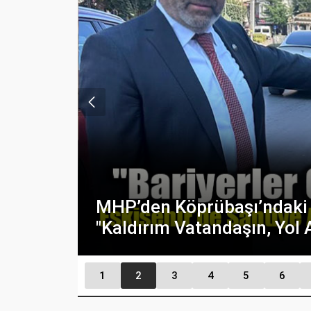
Tepki:
Yeni Parti So
Oylardaki S
1
2
3
4
5
6