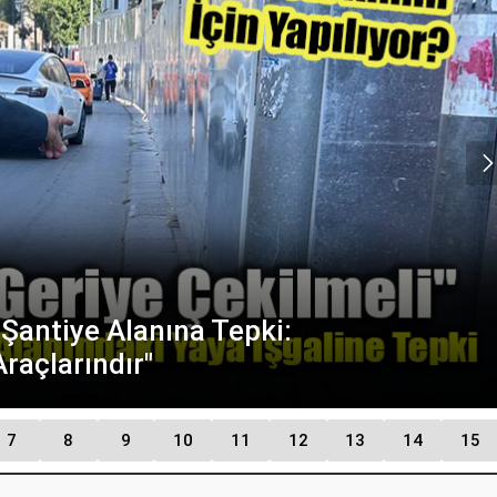
nrası Yeni Anket Özgür Özel’i Üzecek:
on Durum
7
8
9
10
11
12
13
14
15