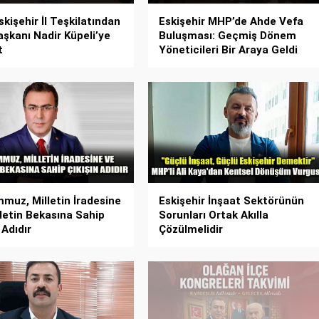
kişehir İl Teşkilatından
Eskişehir MHP’de Ahde Vefa
şkanı Nadir Küpeli’ye
Buluşması: Geçmiş Dönem
t
Yöneticileri Bir Araya Geldi
muz, Milletin İradesine
Eskişehir İnşaat Sektörünün
letin Bekasına Sahip
Sorunları Ortak Akılla
 Adıdır
Çözülmelidir