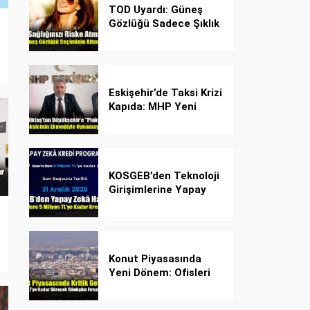
TOD Uyardı: Güneş
Gözlüğü Sadece Şıklık
Değil, Göz İçin Kalkan!
Eskişehir’de Taksi Krizi
Kapıda: MHP Yeni
Plaka Planına Karşı
Çözüm Önerdi
KOSGEB’den Teknoloji
Girişimlerine Yapay
Zekâ Kredi Programı
Konut Piyasasında
Yeni Dönem: Ofisleri
Konuta Dönüştürmek
İçin Son Tarih 1