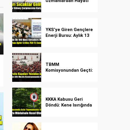
Uzmanlardan Hayati
Güneş Çarpması
Uyarısı!
YKS’ye Giren Gençlere
Enerji Bursu: Aylık 13
Bin 750 TL Başarı
Desteği!
TBMM
Komisyonundan Geçti:
İşte Madde Madde
Yeni Öğrenci Affı
Rehberi
KKKA Kabusu Geri
Döndü: Kene Isırığında
İlk Müdahale Hayat
Kurtarıyor!