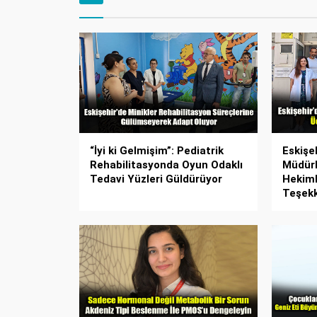
“İyi ki Gelmişim”: Pediatrik
Eskişeh
Rehabilitasyonda Oyun Odaklı
Müdürl
Tedavi Yüzleri Güldürüyor
Hekiml
Teşek