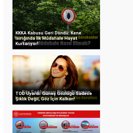
KKKA Kabusu Geri Döndü: Kene
Isırığında İlk Müdahale Hayat
Kurtarıyor!
TOD Uyardı: Güneş Gözlüğü Sadece
Şıklık Değil, Göz İçin Kalkan!