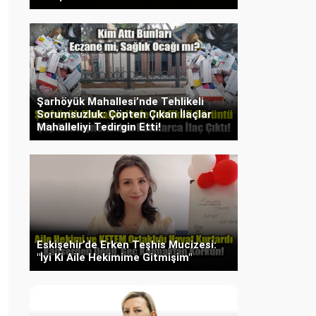
Şarhöyük Mahallesi’nde Tehlikeli
Sorumsuzluk: Çöpten Çıkan İlaçlar
Mahalleliyi Tedirgin Etti!
Eskişehir’de Erken Teşhis Mucizesi:
"İyi Ki Aile Hekimime Gitmişim"