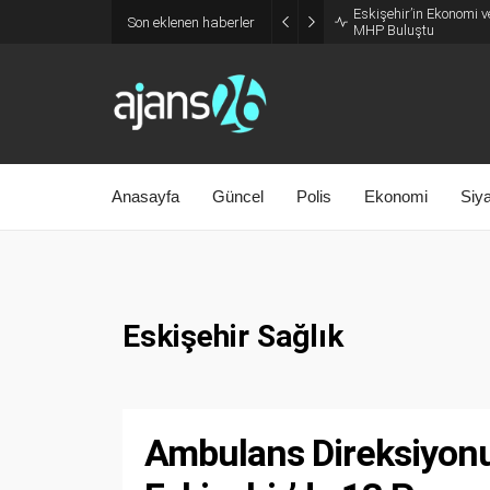
Eskişehir’in Ekonomi v
Son eklenen haberler
MHP Buluştu
Anasayfa
Güncel
Polis
Ekonomi
Siy
Eskişehir Sağlık
Ambulans Direksiyonun