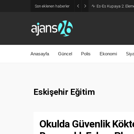
Son eklenen haberler
Es-Es Kupaya 2. Eleme
Anasayfa
Güncel
Polis
Ekonomi
Siy
Eskişehir Eğitim
Okulda Güvenlik Kökte