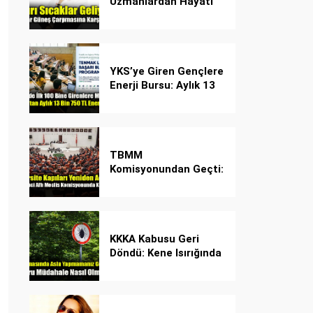
Uzmanlardan Hayati
Güneş Çarpması
Uyarısı!
YKS’ye Giren Gençlere
Enerji Bursu: Aylık 13
Bin 750 TL Başarı
Desteği!
TBMM
Komisyonundan Geçti:
İşte Madde Madde
Yeni Öğrenci Affı
Rehberi
KKKA Kabusu Geri
Döndü: Kene Isırığında
İlk Müdahale Hayat
Kurtarıyor!