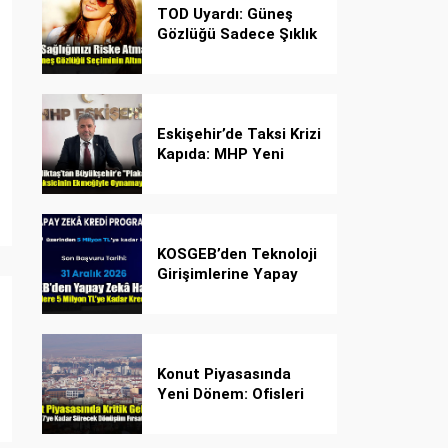
TOD Uyardı: Güneş
Gözlüğü Sadece Şıklık
Değil, Göz İçin Kalkan!
Eskişehir’de Taksi Krizi
Kapıda: MHP Yeni
Plaka Planına Karşı
Çözüm Önerdi
KOSGEB’den Teknoloji
Girişimlerine Yapay
Zekâ Kredi Programı
Konut Piyasasında
Yeni Dönem: Ofisleri
Konuta Dönüştürmek
İçin Son Tarih 1