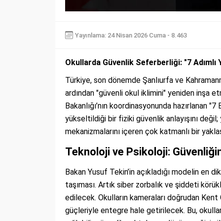
Yayınlama: 24 Nisan 2026 Cuma - 8.463
Okullarda Güvenlik Seferberliği: "7 Adımlı
Türkiye, son dönemde Şanlıurfa ve Kahramanma
ardından "güvenli okul iklimini" yeniden inşa e
Bakanlığı’nın koordinasyonunda hazırlanan "7 
yükseltildiği bir fiziki güvenlik anlayışını deği
mekanizmalarını içeren çok katmanlı bir yakla
Teknoloji ve Psikoloji: Güvenliği
Bakan Yusuf Tekin’in açıkladığı modelin en dik
taşıması. Artık siber zorbalık ve şiddeti körük
edilecek. Okulların kameraları doğrudan Kent
güçleriyle entegre hale getirilecek. Bu, okull