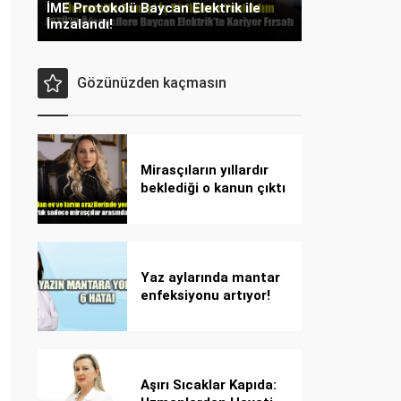
İME Protokolü Baycan Elektrik ile
İmzalandı!
Gözünüzden kaçmasın
Mirasçıların yıllardır
beklediği o kanun çıktı
Yaz aylarında mantar
enfeksiyonu artıyor!
Dikkat! Kolay
bulaşıyor, hızla
yayılıyor!
Aşırı Sıcaklar Kapıda: