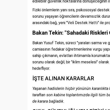
edilebilir güvenlik noktalarına dönüşeceğinin il
Fiziki önlemlerin yanı sıra, psikososyal deste
sorunu yaşayan öğrencilerin devamsızlık duruml
arasındaki bağ, yeni "Veli Destek Hattı" ile p
Bakan Tekin: "Sahadaki Riskler
Bakan Yusuf Tekin, süreci "yaraları sarma ve 
camiasının fedakar öğretmenlerine vurgu yap
sahip çıkmanın, evlatları ihtimamla korumaktan 
sorunu olarak değil; bir "iklim meselesi" olara
hedefliyor.
İŞTE ALINAN KARARLAR
Yaşanan hadislerin hiçbir yönünün karanlıkta ka
taraftan son kabine toplantımızda ilgili tüm 
de karara bağladık.