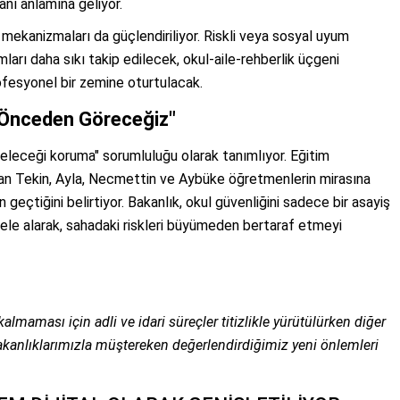
anı anlamına geliyor.
k mekanizmaları da güçlendiriliyor. Riskli veya sosyal uyum
arı daha sıkı takip edilecek, okul-aile-rehberlik üçgeni
rofesyonel bir zemine oturtulacak.
i Önceden Göreceğiz"
geleceği koruma" sorumluluğu olarak tanımlıyor. Eğitim
an Tekin, Ayla, Necmettin ve Aybüke öğretmenlerin mirasına
geçtiğini belirtiyor. Bakanlık, okul güvenliğini sadece bir asayiş
k ele alarak, sahadaki riskleri büyümeden bertaraf etmeyi
lmaması için adli ve idari süreçler titizlikle yürütülürken diğer
bakanlıklarımızla müştereken değerlendirdiğimiz yeni önlemleri