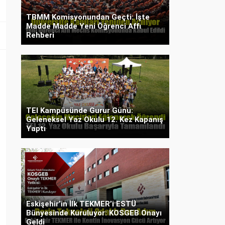
TBMM Komisyonundan Geçti: İşte
Madde Madde Yeni Öğrenci Affı
Rehberi
TEI Kampüsünde Gurur Günü:
Geleneksel Yaz Okulu 12. Kez Kapanış
Yaptı
Eskişehir’in İlk TEKMER’i ESTÜ
Bünyesinde Kuruluyor: KOSGEB Onayı
Geldi