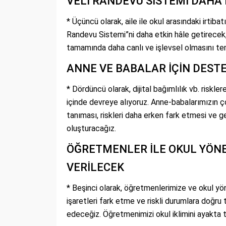
VELİ RANDEVU SİSTEMİ DAHA
* Üçüncü olarak, aile ile okul arasındaki irtiba
Randevu Sistemi”
ni daha etkin hâle getirecek,
tamamında daha canlı ve işlevsel olmasını te
ANNE VE BABALAR İÇİN DEST
* Dördüncü olarak, dijital bağımlılık vb. riskle
içinde devreye alıyoruz. Anne-babalarımızın çoc
tanıması, riskleri daha erken fark etmesi ve ge
oluşturacağız.
ÖĞRETMENLER İLE OKUL YÖNE
VERİLECEK
* Beşinci olarak, öğretmenlerimize ve okul yöne
işaretleri fark etme ve riskli durumlara doğr
edeceğiz. Öğretmenimizi okul iklimini ayakta