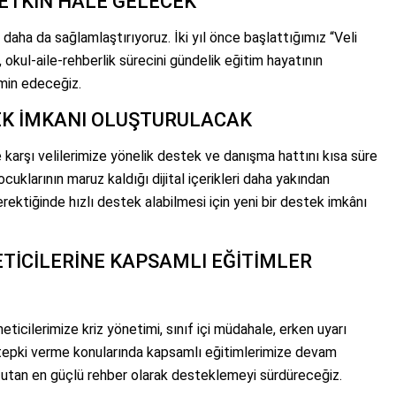
 ETKİN HALE GELECEK
tı daha da sağlamlaştırıyoruz. İki yıl önce başlattığımız
“Veli
 okul-aile-rehberlik sürecini gündelik eğitim hayatının
min edeceğiz.
EK İMKANI OLUŞTURULACAK
re karşı velilerimize yönelik destek ve danışma hattını kısa süre
uklarının maruz kaldığı dijital içerikleri daha yakından
rektiğinde hızlı destek alabilmesi için yeni bir destek imkânı
TİCİLERİNE KAPSAMLI EĞİTİMLER
ticilerimize kriz yönetimi, sınıf içi müdahale, erken uyarı
u tepki verme konularında kapsamlı eğitimlerimize devam
 tutan en güçlü rehber olarak desteklemeyi sürdüreceğiz.