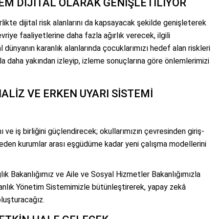
HEM DİJİTAL OLARAK GENİŞLETİLİYOR
birlikte dijital risk alanlarını da kapsayacak şekilde genişleterek
vriye faaliyetlerine daha fazla ağırlık verecek, ilgili
al dünyanın karanlık alanlarında çocuklarımızı hedef alan riskleri
la daha yakından izleyip, izleme sonuçlarına göre önlemlerimizi
ALİZ VE ERKEN UYARI SİSTEMİ
nı ve iş birliğini güçlendirecek; okullarımızın çevresinden giriş-
aleden kurumlar arası eşgüdüme kadar yeni çalışma modellerini
ğlık Bakanlığımız ve Aile ve Sosyal Hizmetler Bakanlığımızla
nlık Yönetim Sistemimizle bütünleştirerek, yapay zekâ
oluşturacağız.