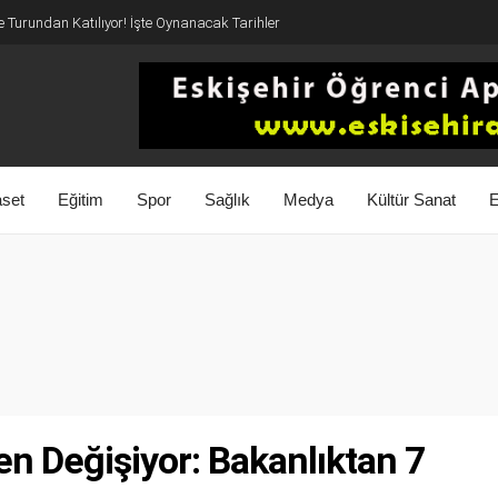
 Turundan Katılıyor! İşte Oynanacak Tarihler
aset
Eğitim
Spor
Sağlık
Medya
Kültür Sanat
E
n Değişiyor: Bakanlıktan 7