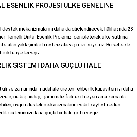
AL ESENLİK PROJESİ ÜLKE GENELİNE
yal destek mekanizmalarını daha da güçlendirecek; hâlihazırda 23
r Temelli Dijital Esenlik Projemizi genişleterek ülke sathına
ate alan yaklaşımlarla netice alacağımızı biliyoruz. Bu sebeple
 birlikte işleteceğiz.
RLİK SİSTEMİ DAHA GÜÇLÜ HALE
 etkili ve zamanında müdahale üreten rehberlik kapasitemizi daha
izce içine kapandığı, görünürde fark edilmeyen ama zamanla
örebilen, uygun destek mekanizmalarını vakit kaybetmeden
lik sistemimizi daha güçlü bir hale getireceğiz.