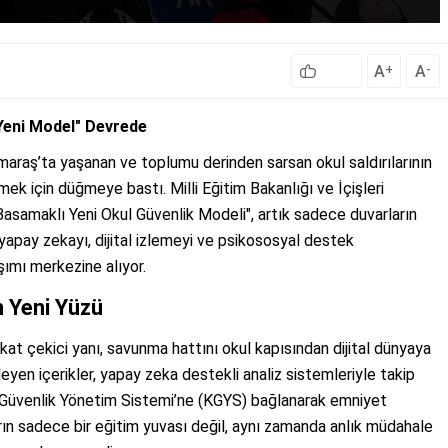
A
A
+
-
 Yeni Model" Devrede
raş’ta yaşanan ve toplumu derinden sarsan okul saldırılarının
tmek için düğmeye bastı. Milli Eğitim Bakanlığı ve İçişleri
Basamaklı Yeni Okul Güvenlik Modeli", artık sadece duvarların
l; yapay zekayı, dijital izlemeyi ve psikososyal destek
şımı merkezine alıyor.
n Yeni Yüzü
kat çekici yanı, savunma hattını okul kapısından dijital dünyaya
leyen içerikler, yapay zeka destekli analiz sistemleriyle takip
 Güvenlik Yönetim Sistemi’ne (KGYS) bağlanarak emniyet
arın sadece bir eğitim yuvası değil, aynı zamanda anlık müdahale