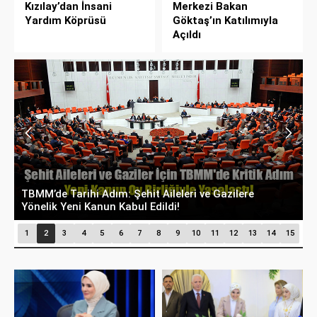
Kızılay’dan İnsani
Merkezi Bakan
Yardım Köprüsü
Göktaş’ın Katılımıyla
Açıldı
TBMM’de Tarihi Adım: Şehit Aileleri ve Gazilere
B
Yönelik Yeni Kanun Kabul Edildi!
A
1
2
3
4
5
6
7
8
9
10
11
12
13
14
15