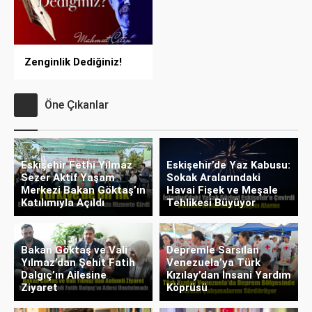
Zenginlik Dediğiniz!
Öne Çıkanlar
Eskişehir Fethi Yılmaz
Eskişehir’de Yaz Kabusu:
Sezer Aktif Yaşam
Sokak Aralarındaki
Merkezi Bakan Göktaş’ın
Havai Fişek ve Meşale
Katılımıyla Açıldı
Tehlikesi Büyüyor
Bakan Göktaş ve Vali
Depremle Sarsılan
Yılmaz’dan Şehit Fatih
Venezuela’ya Türk
Dalgıç’ın Ailesine
Kızılay’dan İnsani Yardım
Ziyaret
Köprüsü