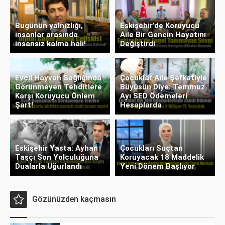
Bugünün yalnızlığı,
Eskişehir’de Koruyucu
insanlar arasında
Aile Bir Gencin Hayatını
insansız kalma hali!
Değiştirdi
Evcil Hayvan Sağlığında
Çocuklar Aile Şefkatiyle
Görünmeyen Tehditlere
Büyüsün Diye: Temmuz
Karşı Koruyucu Önlem
Ayı SED Ödemeleri
Şart!
Hesaplarda
Eskişehir Yasta: Ayhan
Çocukları Suçtan
Taşçı Son Yolculuğuna
Koruyacak 18 Maddelik
Dualarla Uğurlandı
Yeni Dönem Başlıyor
Gözünüzden kaçmasın