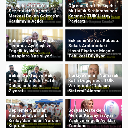
Eskişehir Fethi Yılmaz
Öğrenci Kenti Eskişehir
Sezer Aktif Yaşam
Mutluluk Sıralamasında
Merkezi Bakan Göktaş’ın
Kaçıncı? TÜİK Listeyi
Katılımıyla Açıldı
Paylaştı
Bakan Göktaş Duyurdu:
Eskişehir’de Yaz Kabusu:
Temmuz Ayı Yaşlı ve
Sokak Aralarındaki
Engelli Aylıkları
Havai Fişek ve Meşale
Hesaplara Yatırılıyor!
Tehlikesi Büyüyor
Bakan Göktaş ve Vali
Türkiye’nin Bir Numaralı
Yılmaz’dan Şehit Fatih
Katili Değişmedi: TÜİK
Dalgıç’ın Ailesine
Verilerinde "Dolaşım
Ziyaret
Sistemi" Alarmı!
Depremle Sarsılan
Sosyal Desteklere
Venezuela’ya Türk
Memur Katsayısı Ayarı:
Kızılay’dan İnsani Yardım
Yaşlı ve Engelli Aylıkları
Köprüsü
Zamland