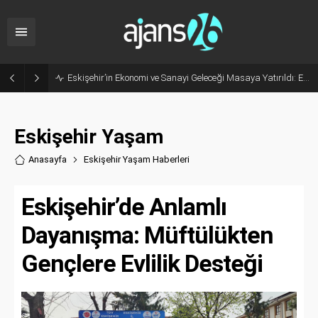
Eskişehir’in Ekonomi ve Sanayi Geleceği Masaya Yatırıldı: ESMİAD ile MHP Buluştu
Eskişehir Yaşam
Anasayfa
Eskişehir Yaşam Haberler
i
Eskişehir’de Anlamlı
Dayanışma: Müftülükten
Gençlere Evlilik Desteği