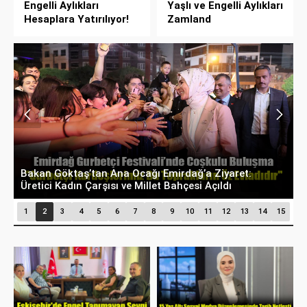
Engelli Aylıkları
Yaşlı ve Engelli Aylıkları
Hesaplara Yatırılıyor!
Zamland
Bakan Göktaş’tan Ana Ocağı Emirdağ’a Ziyaret:
B
Üretici Kadın Çarşısı ve Millet Bahçesi Açıldı
D
1
2
3
4
5
6
7
8
9
10
11
12
13
14
15